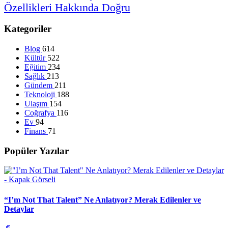
Özellikleri
Hakkında
Doğru
Kategoriler
Blog
614
Kültür
522
Eğitim
234
Sağlık
213
Gündem
211
Teknoloji
188
Ulaşım
154
Coğrafya
116
Ev
94
Finans
71
Popüler Yazılar
“I’m Not That Talent” Ne Anlatıyor? Merak Edilenler ve
Detaylar