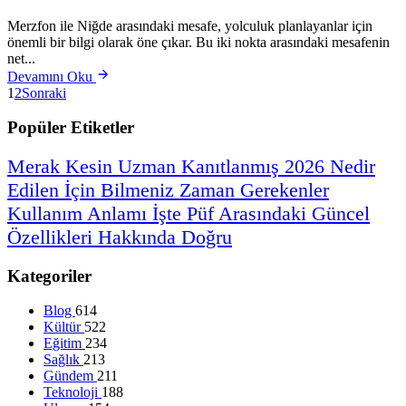
Merzfon ile Niğde arasındaki mesafe, yolculuk planlayanlar için
önemli bir bilgi olarak öne çıkar. Bu iki nokta arasındaki mesafenin
net...
Devamını Oku
1
2
Sonraki
Popüler Etiketler
Merak
Kesin
Uzman
Kanıtlanmış
2026
Nedir
Edilen
İçin
Bilmeniz
Zaman
Gerekenler
Kullanım
Anlamı
İşte
Püf
Arasındaki
Güncel
Özellikleri
Hakkında
Doğru
Kategoriler
Blog
614
Kültür
522
Eğitim
234
Sağlık
213
Gündem
211
Teknoloji
188