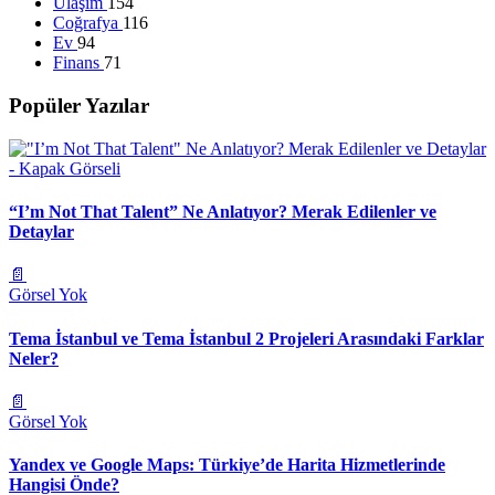
Ulaşım
154
Coğrafya
116
Ev
94
Finans
71
Popüler Yazılar
“I’m Not That Talent” Ne Anlatıyor? Merak Edilenler ve
Detaylar
📄
Görsel Yok
Tema İstanbul ve Tema İstanbul 2 Projeleri Arasındaki Farklar
Neler?
📄
Görsel Yok
Yandex ve Google Maps: Türkiye’de Harita Hizmetlerinde
Hangisi Önde?