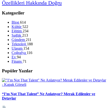
Özellikleri
Hakkında
Doğru
Kategoriler
Blog
614
Kültür
522
Eğitim
234
Sağlık
213
Gündem
211
Teknoloji
188
Ulaşım
154
Coğrafya
116
Ev
94
Finans
71
Popüler Yazılar
“I’m Not That Talent” Ne Anlatıyor? Merak Edilenler ve
Detaylar