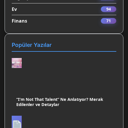
Ev
94
Finans
71
Popüler Yazılar
“I’m Not That Talent” Ne Anlatıyor? Merak
Edilenler ve Detaylar