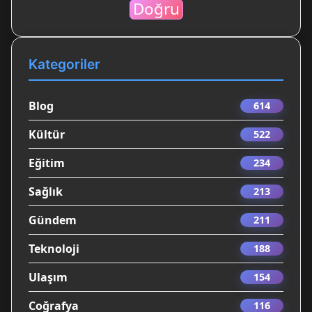
Doğru
Kategoriler
Blog
614
Kültür
522
Eğitim
234
Sağlık
213
Gündem
211
Teknoloji
188
Ulaşım
154
Coğrafya
116