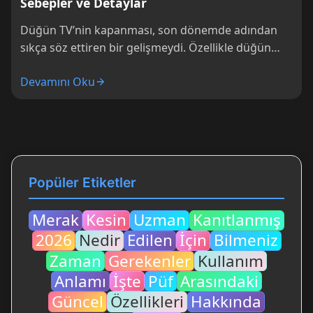
Sebepler ve Detaylar
Düğün TV’nin kapanması, son dönemde adından
sıkça söz ettiren bir gelişmeydi. Özellikle düğün
hazırlığı yapan çiftler ve sektördeki profesyoneller
Devamını Oku
için...
Popüler Etiketler
Merak
Kesin
Uzman
Kanıtlanmış
2026
Nedir
Edilen
İçin
Bilmeniz
Zaman
Gerekenler
Kullanım
Anlamı
İşte
Püf
Arasındaki
Güncel
Özellikleri
Hakkında