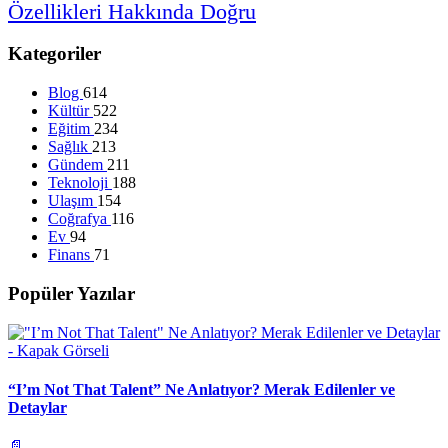
Özellikleri
Hakkında
Doğru
Kategoriler
Blog
614
Kültür
522
Eğitim
234
Sağlık
213
Gündem
211
Teknoloji
188
Ulaşım
154
Coğrafya
116
Ev
94
Finans
71
Popüler Yazılar
“I’m Not That Talent” Ne Anlatıyor? Merak Edilenler ve
Detaylar
📄