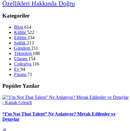
Özellikleri
Hakkında
Doğru
Kategoriler
Blog
614
Kültür
522
Eğitim
234
Sağlık
213
Gündem
211
Teknoloji
188
Ulaşım
154
Coğrafya
116
Ev
94
Finans
71
Popüler Yazılar
“I’m Not That Talent” Ne Anlatıyor? Merak Edilenler ve
Detaylar
📄