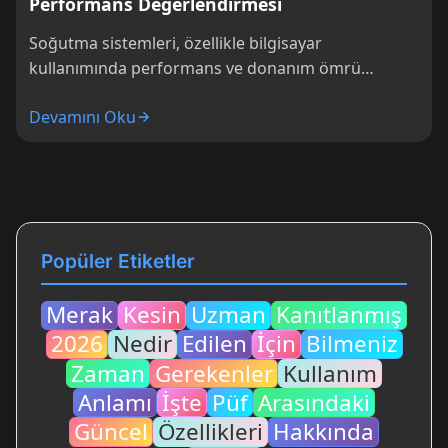
Performans Değerlendirmesi
Soğutma sistemleri, özellikle bilgisayar
kullanımında performans ve donanım ömrü
açısından kritik bir rol oynar. MSI Forge 120 AB65
Devamını Oku
fanı, özellikle...
Popüler Etiketler
Merak
Kesin
Uzman
Kanıtlanmış
2026
Nedir
Edilen
İçin
Bilmeniz
Zaman
Gerekenler
Kullanım
Anlamı
İşte
Püf
Arasındaki
Güncel
Özellikleri
Hakkında