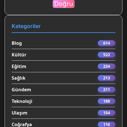
Doğru
Kategoriler
Blog
614
Kültür
522
Eğitim
234
Sağlık
213
Gündem
211
Teknoloji
188
Ulaşım
154
Coğrafya
116