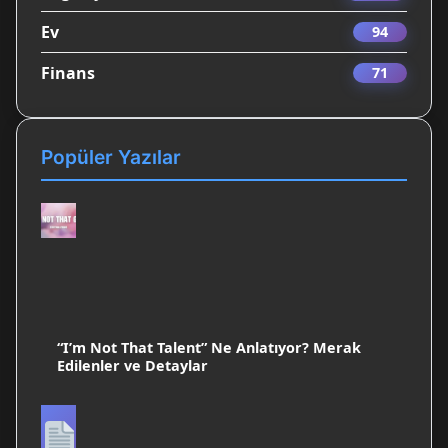
Ev
94
Finans
71
Popüler Yazılar
“I’m Not That Talent” Ne Anlatıyor? Merak
Edilenler ve Detaylar