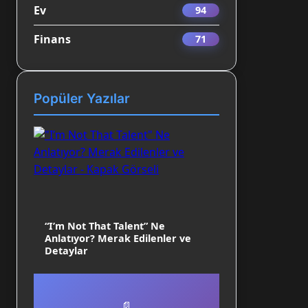
Ev
94
Finans
71
Popüler Yazılar
“I’m Not That Talent” Ne
Anlatıyor? Merak Edilenler ve
Detaylar
📄