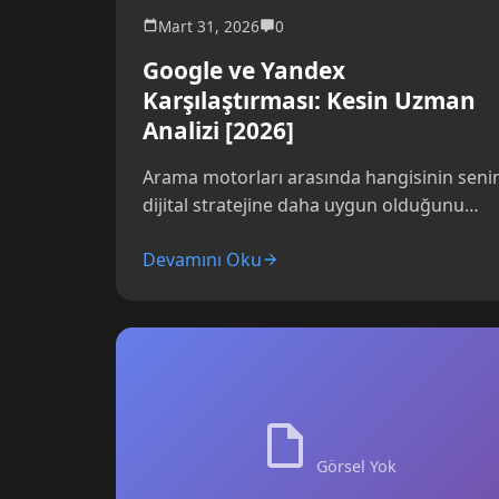
Mart 31, 2026
0
Google ve Yandex
Karşılaştırması: Kesin Uzman
Analizi [2026]
Arama motorları arasında hangisinin seni
dijital stratejine daha uygun olduğunu
anlamak isteyebilirsin. Google ile Yandex’i
Devamını Oku
2026 yılında nasıl bir performans...
Görsel Yok