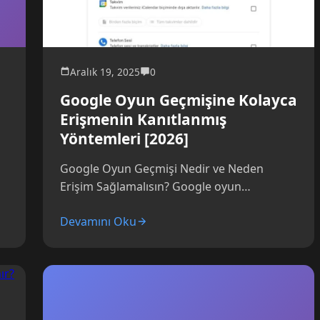
Aralık 19, 2025
0
Google Oyun Geçmişine Kolayca
Erişmenin Kanıtlanmış
Yöntemleri [2026]
Google Oyun Geçmişi Nedir ve Neden
Erişim Sağlamalısın? Google oyun
geçmişine ulaşmayı denediğinde, çoğu
Devamını Oku
kullanıcının karşılaştığı en büyük sorun bu...