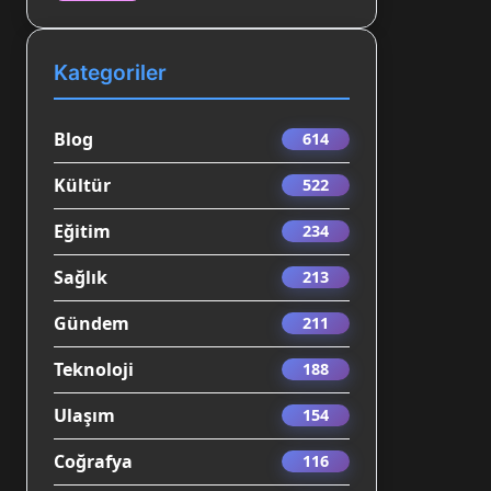
Kategoriler
Blog
614
Kültür
522
Eğitim
234
Sağlık
213
Gündem
211
Teknoloji
188
Ulaşım
154
Coğrafya
116