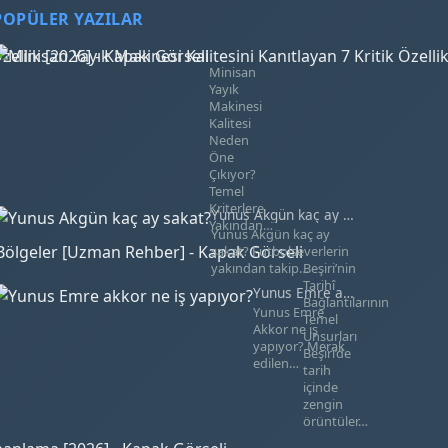
POPÜLER YAZILAR
Minisan Yayık Makinesi Kalitesini Kanı
Minisan
Yayık
Makinesi
Kalitesi
Neden
Öne
Çıkıyor?
Temel
Kriterlere
Yunus Akgün kaç ay sakat?
Yakından…
Yunus Akgün kaç ay
Beşiri’nin Tarihî Bağla
sakat? Futbolseverlerin
yakından takip…
Beşiri’nin
Tarihî
Yunus Emre akkor ne iş yapıyor?
Bağlantılarının
Yunus Emre
Temel
Akkor ne iş
Unsurları
yapıyor? Merak
Beşiri’de
edilen…
tarih
içinde
zengin
örüntüler…
Satır Başı Kullanımında Uzman İpuç