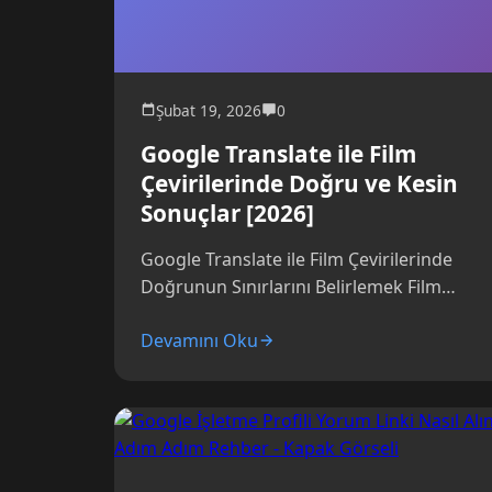
Şubat 19, 2026
0
Google Translate ile Film
Çevirilerinde Doğru ve Kesin
Sonuçlar [2026]
Google Translate ile Film Çevirilerinde
Doğrunun Sınırlarını Belirlemek Film
izlerken altyazının veya dublajın kalitesi,
Devamını Oku
senin deneyimini doğrudan etkiler. Ancak,
özellikle...