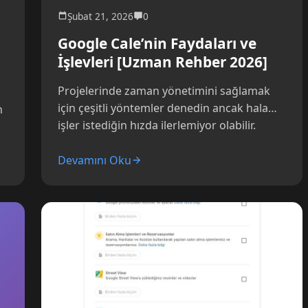
Şubat 21, 2026
0
Google Cale’nin Faydaları ve
İşlevleri [Uzman Rehber 2026]
Projelerinde zaman yönetimini sağlamak
için çeşitli yöntemler denedin ancak hala
n
işler istediğin hızda ilerlemiyor olabilir.
Google Cale ile tanıştığında, bu...
n
Devamını Oku