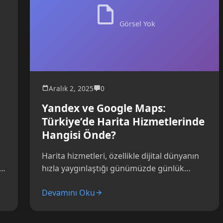
Görsel Yok
Aralık 2, 2025
0
Yandex ve Google Maps:
Türkiye’de Harita Hizmetlerinde
Hangisi Önde?
Harita hizmetleri, özellikle dijital dünyanın
ri
hızla yaygınlaştığı günümüzde günlük
hayatımızın pek çok alanında vazgeçilmez
Devamını Oku
en
bir araç haline geldi. Türkiye gibi...