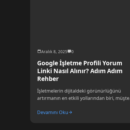
Aralık 8, 2025
0
Google İşletme Profili Yorum
Linki Nasıl Alınır? Adım Adım
Rehber
İşletmelerin dijitaldeki görünürlüğünü
artırmanın en etkili yollarından biri, müşte
yorumlarıdır. Özellikle potansiyel
Devamını Oku
müşterilerin kararlarını doğrudan etkiley
yorumlar, işletmenizin güvenilirliğini ve...