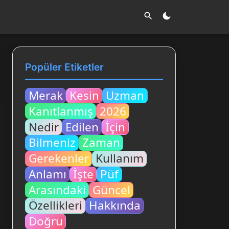
Popüler Etiketler
Merak
Kesin
Uzman
Kanıtlanmış
2026
Nedir
Edilen
İçin
Bilmeniz
Zaman
Gerekenler
Kullanım
Anlamı
İşte
Püf
Arasındaki
Güncel
Özellikleri
Hakkında
Doğru