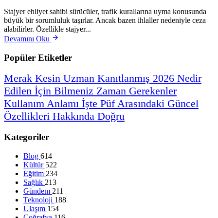
Stajyer ehliyet sahibi sürücüler, trafik kurallarına uyma konusunda
büyük bir sorumluluk taşırlar. Ancak bazen ihlaller nedeniyle ceza
alabilirler. Özellikle stajyer...
Devamını Oku
Popüler Etiketler
Merak
Kesin
Uzman
Kanıtlanmış
2026
Nedir
Edilen
İçin
Bilmeniz
Zaman
Gerekenler
Kullanım
Anlamı
İşte
Püf
Arasındaki
Güncel
Özellikleri
Hakkında
Doğru
Kategoriler
Blog
614
Kültür
522
Eğitim
234
Sağlık
213
Gündem
211
Teknoloji
188
Ulaşım
154
Coğrafya
116