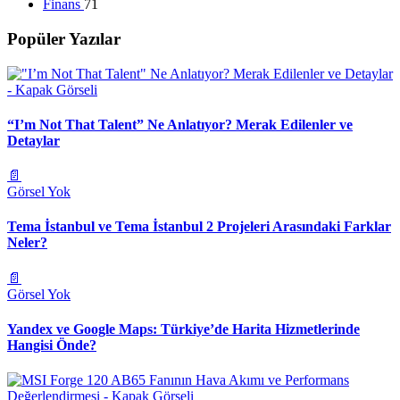
Finans
71
Popüler Yazılar
“I’m Not That Talent” Ne Anlatıyor? Merak Edilenler ve
Detaylar
📄
Görsel Yok
Tema İstanbul ve Tema İstanbul 2 Projeleri Arasındaki Farklar
Neler?
📄
Görsel Yok
Yandex ve Google Maps: Türkiye’de Harita Hizmetlerinde
Hangisi Önde?