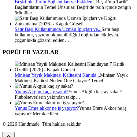
Beşiri’nin Tarihî Bağlantıları ve Eskiden...
Beşiri’nin Tarihî
Bağlantılarının Temel Unsurları Beşiri’de tarih içinde zengin
örüntüler…
Satır Başı Kullanımında Uzman İpuçları ve...
Satır başı
kullanımı, yazının okunabilirliğini doğrudan etkileyen,
çoğunlukla gözardı edilen…
POPÜLER YAZILAR
Minisan Yayık Makinesi Kalitesini Kanıtla...
Minisan Yayık
Makinesi Kalitesi Neden Öne Çıkıyor? Temel…
Yunus Akgün kaç ay sakat?
Yunus Akgün kaç ay sakat?
Futbolseverlerin yakından takip…
Yunus Emre akkor ne iş yapıyor?
Yunus Emre Akkor ne iş
yapıyor? Merak edilen…
© 2026 Handmade. Tüm hakları saklıdır.