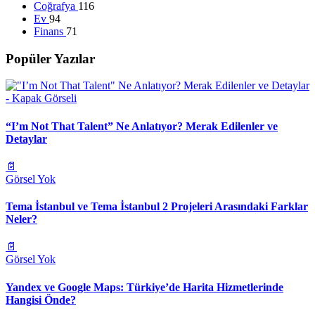
Coğrafya
116
Ev
94
Finans
71
Popüler Yazılar
“I’m Not That Talent” Ne Anlatıyor? Merak Edilenler ve
Detaylar
📄
Görsel Yok
Tema İstanbul ve Tema İstanbul 2 Projeleri Arasındaki Farklar
Neler?
📄
Görsel Yok
Yandex ve Google Maps: Türkiye’de Harita Hizmetlerinde
Hangisi Önde?