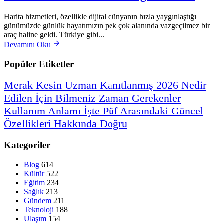
Harita hizmetleri, özellikle dijital dünyanın hızla yaygınlaştığı
günümüzde günlük hayatımızın pek çok alanında vazgeçilmez bir
araç haline geldi. Türkiye gibi...
Devamını Oku
Popüler Etiketler
Merak
Kesin
Uzman
Kanıtlanmış
2026
Nedir
Edilen
İçin
Bilmeniz
Zaman
Gerekenler
Kullanım
Anlamı
İşte
Püf
Arasındaki
Güncel
Özellikleri
Hakkında
Doğru
Kategoriler
Blog
614
Kültür
522
Eğitim
234
Sağlık
213
Gündem
211
Teknoloji
188
Ulaşım
154