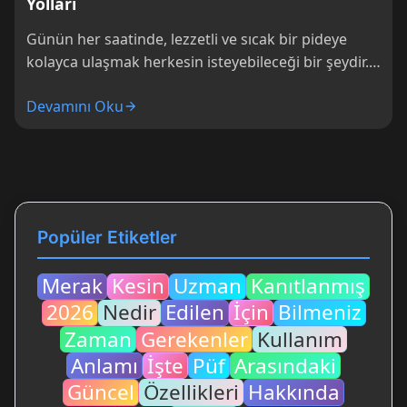
Yolları
Günün her saatinde, lezzetli ve sıcak bir pideye
kolayca ulaşmak herkesin isteyebileceği bir şeydir.
Ancak, yeni taşındığın bir semtte ya...
Devamını Oku
Popüler Etiketler
Merak
Kesin
Uzman
Kanıtlanmış
2026
Nedir
Edilen
İçin
Bilmeniz
Zaman
Gerekenler
Kullanım
Anlamı
İşte
Püf
Arasındaki
Güncel
Özellikleri
Hakkında