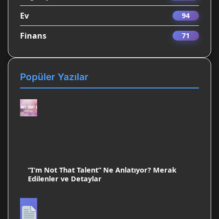
Ev
94
Finans
71
Popüler Yazılar
“I’m Not That Talent” Ne Anlatıyor? Merak
Edilenler ve Detaylar