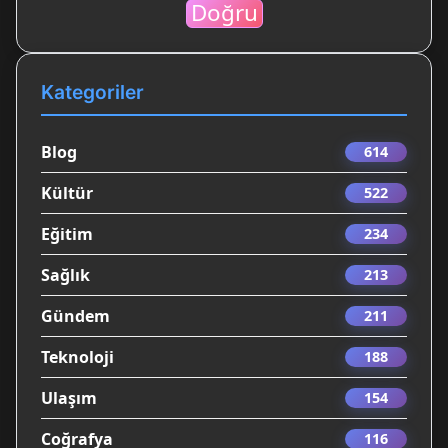
Doğru
Kategoriler
Blog
614
Kültür
522
Eğitim
234
Sağlık
213
Gündem
211
Teknoloji
188
Ulaşım
154
Coğrafya
116