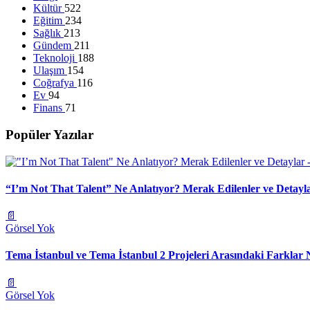
Kültür
522
Eğitim
234
Sağlık
213
Gündem
211
Teknoloji
188
Ulaşım
154
Coğrafya
116
Ev
94
Finans
71
Popüler Yazılar
“I’m Not That Talent” Ne Anlatıyor? Merak Edilenler ve Detayl
📄
Görsel Yok
Tema İstanbul ve Tema İstanbul 2 Projeleri Arasındaki Farklar 
📄
Görsel Yok