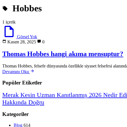
Hobbes
1 içerik
Görsel Yok
Kasım 28, 2025
0
Thomas Hobbes hangi akıma mensuptur?
Thomas Hobbes, felsefe dünyasında özellikle siyaset felsefesi alanında
Devamını Oku
Popüler Etiketler
Merak
Kesin
Uzman
Kanıtlanmış
2026
Nedir
Ed
Hakkında
Doğru
Kategoriler
Blog
614