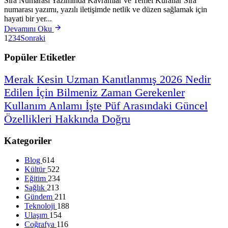
Sıra Numarası Yazımında Kavramlar ve Temel Kurallar Sıra
numarası yazımı, yazılı iletişimde netlik ve düzen sağlamak için
hayati bir yer...
Devamını Oku
1
2
3
4
Sonraki
Popüler Etiketler
Merak
Kesin
Uzman
Kanıtlanmış
2026
Nedir
Edilen
İçin
Bilmeniz
Zaman
Gerekenler
Kullanım
Anlamı
İşte
Püf
Arasındaki
Güncel
Özellikleri
Hakkında
Doğru
Kategoriler
Blog
614
Kültür
522
Eğitim
234
Sağlık
213
Gündem
211
Teknoloji
188
Ulaşım
154
Coğrafya
116