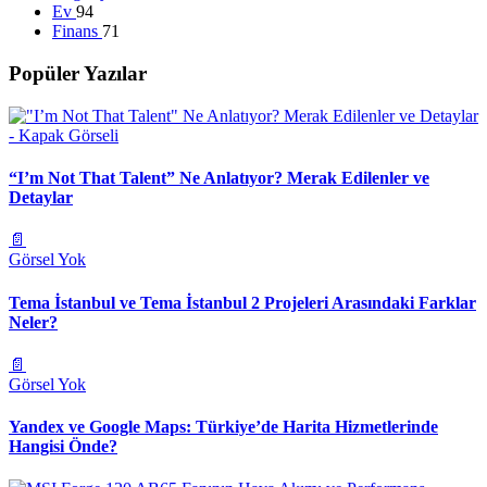
Ev
94
Finans
71
Popüler Yazılar
“I’m Not That Talent” Ne Anlatıyor? Merak Edilenler ve
Detaylar
📄
Görsel Yok
Tema İstanbul ve Tema İstanbul 2 Projeleri Arasındaki Farklar
Neler?
📄
Görsel Yok
Yandex ve Google Maps: Türkiye’de Harita Hizmetlerinde
Hangisi Önde?