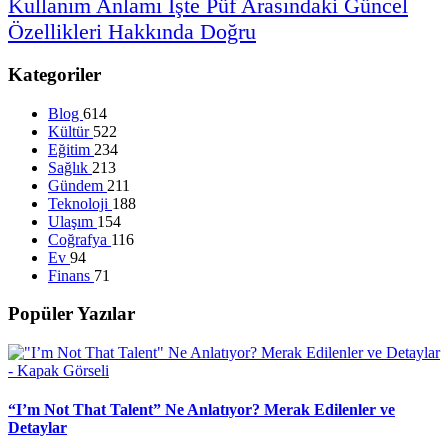
Kullanım
Anlamı
İşte
Püf
Arasındaki
Güncel
Özellikleri
Hakkında
Doğru
Kategoriler
Blog
614
Kültür
522
Eğitim
234
Sağlık
213
Gündem
211
Teknoloji
188
Ulaşım
154
Coğrafya
116
Ev
94
Finans
71
Popüler Yazılar
“I’m Not That Talent” Ne Anlatıyor? Merak Edilenler ve
Detaylar