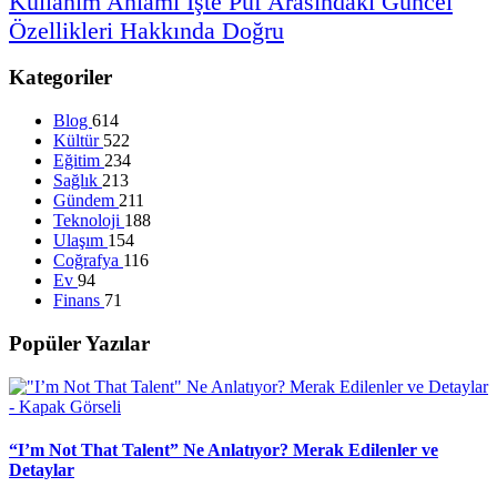
Kullanım
Anlamı
İşte
Püf
Arasındaki
Güncel
Özellikleri
Hakkında
Doğru
Kategoriler
Blog
614
Kültür
522
Eğitim
234
Sağlık
213
Gündem
211
Teknoloji
188
Ulaşım
154
Coğrafya
116
Ev
94
Finans
71
Popüler Yazılar
“I’m Not That Talent” Ne Anlatıyor? Merak Edilenler ve
Detaylar