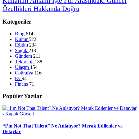
Kullanım
Anlamı
İşte
Püf
Arasındaki
Güncel
Özellikleri
Hakkında
Doğru
Kategoriler
Blog
614
Kültür
522
Eğitim
234
Sağlık
213
Gündem
211
Teknoloji
188
Ulaşım
154
Coğrafya
116
Ev
94
Finans
71
Popüler Yazılar
“I’m Not That Talent” Ne Anlatıyor? Merak Edilenler ve
Detaylar