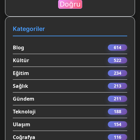
Doğru
Kategoriler
Blog
614
Kültür
522
Eğitim
234
Sağlık
213
Gündem
211
Teknoloji
188
Ulaşım
154
Coğrafya
116