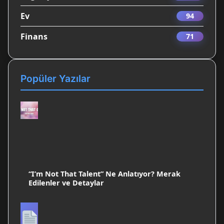
Ev
94
Finans
71
Popüler Yazılar
“I’m Not That Talent” Ne Anlatıyor? Merak
Edilenler ve Detaylar