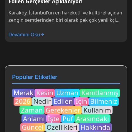
Edilen Gerçekler Açıklanıyor!
Karaköy, İstanbul’un en hareketli ve kültürel açıdan
zengin semtlerinden biri olarak pek çok yenilikçi
mekana ev sahipliği yapıyor. Bu canlı...
Devamını Oku
Popüler Etiketler
Merak
Kesin
Uzman
Kanıtlanmış
2026
Nedir
Edilen
İçin
Bilmeniz
Zaman
Gerekenler
Kullanım
Anlamı
İşte
Püf
Arasındaki
Güncel
Özellikleri
Hakkında