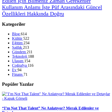
Edilen
İçin
Bilmeniz
Zaman
Gerekenler
Kullanım
Anlamı
İşte
Püf
Arasındaki
Güncel
Özellikleri
Hakkında
Doğru
Kategoriler
Blog
614
Kültür
522
Eğitim
234
Sağlık
213
Gündem
211
Teknoloji
188
Ulaşım
154
Coğrafya
116
Ev
94
Finans
71
Popüler Yazılar
“I’m Not That Talent” Ne Anlatıyor? Merak Edilenler ve