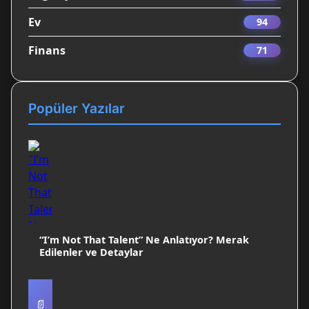
Ev
94
Finans
71
Popüler Yazılar
“I’m Not That Talent” Ne Anlatıyor? Merak
Edilenler ve Detaylar
📄