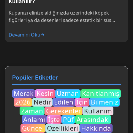
Kullanılır?
Kupanızı elinize aldığınızda üzerindeki köpek
figürleri ya da desenleri sadece estetik bir süs
olmakla kalmaz; aynı zamanda sevgi ve bağlılığın...
Devamını Oku
Popüler Etiketler
Merak
Kesin
Uzman
Kanıtlanmış
2026
Nedir
Edilen
İçin
Bilmeniz
Zaman
Gerekenler
Kullanım
Anlamı
İşte
Püf
Arasındaki
Güncel
Özellikleri
Hakkında