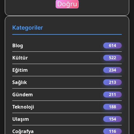
Doğru
Kategoriler
Blog
614
Kültür
522
Eğitim
234
Sağlık
213
Gündem
211
Teknoloji
188
Ulaşım
154
Coğrafya
116