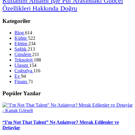
Kullanım
Anlamı
İşte
Püf
Arasındaki
Güncel
Özellikleri
Hakkında
Doğru
Kategoriler
Blog
614
Kültür
522
Eğitim
234
Sağlık
213
Gündem
211
Teknoloji
188
Ulaşım
154
Coğrafya
116
Ev
94
Finans
71
Popüler Yazılar
“I’m Not That Talent” Ne Anlatıyor? Merak Edilenler ve
Detaylar