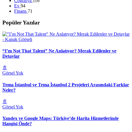
Coğrafya
116
Ev
94
Finans
71
Popüler Yazılar
“I’m Not That Talent” Ne Anlatıyor? Merak Edilenler ve
Detaylar
📄
Görsel Yok
Tema İstanbul ve Tema İstanbul 2 Projeleri Arasındaki Farklar
Neler?
📄
Görsel Yok
Yandex ve Google Maps: Türkiye’de Harita Hizmetlerinde
Hangisi Önde?