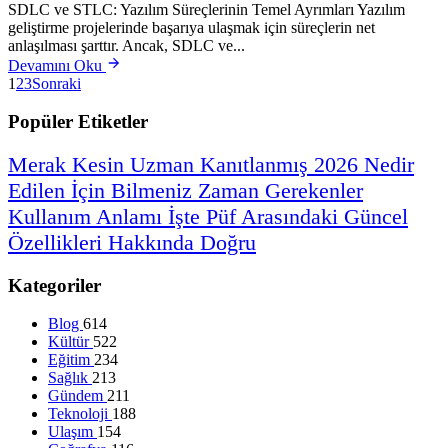
SDLC ve STLC: Yazılım Süreçlerinin Temel Ayrımları Yazılım
geliştirme projelerinde başarıya ulaşmak için süreçlerin net
anlaşılması şarttır. Ancak, SDLC ve...
Devamını Oku
1
2
3
Sonraki
Popüler Etiketler
Merak
Kesin
Uzman
Kanıtlanmış
2026
Nedir
Edilen
İçin
Bilmeniz
Zaman
Gerekenler
Kullanım
Anlamı
İşte
Püf
Arasındaki
Güncel
Özellikleri
Hakkında
Doğru
Kategoriler
Blog
614
Kültür
522
Eğitim
234
Sağlık
213
Gündem
211
Teknoloji
188
Ulaşım
154