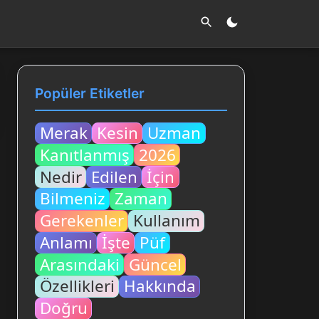
Popüler Etiketler
Merak
Kesin
Uzman
Kanıtlanmış
2026
Nedir
Edilen
İçin
Bilmeniz
Zaman
Gerekenler
Kullanım
Anlamı
İşte
Püf
Arasındaki
Güncel
Özellikleri
Hakkında
Doğru