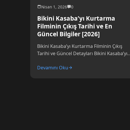
Nisan 1, 2026
0
Bikini Kasaba’yı Kurtarma
Filminin Çıkış Tarihi ve En
Güncel Bilgiler [2026]
Bikini Kasaba’yı Kurtarma Filminin Çıkış
Tarihi ve Güncel Detayları Bikini Kasaba’yı
Kurtarma filmi hakkında heyecanını ilk
Devamını Oku
duymandan itibaren pek çok...