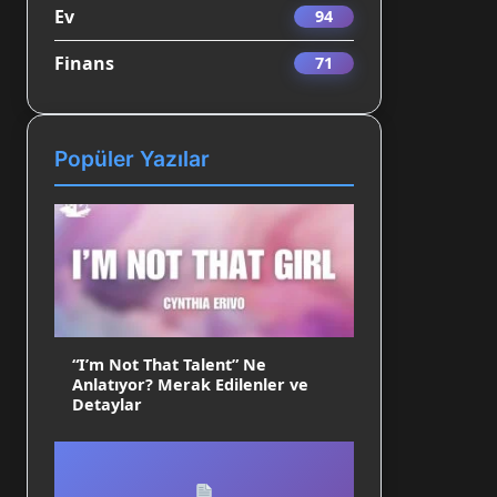
Ev
94
Finans
71
Popüler Yazılar
“I’m Not That Talent” Ne
Anlatıyor? Merak Edilenler ve
Detaylar