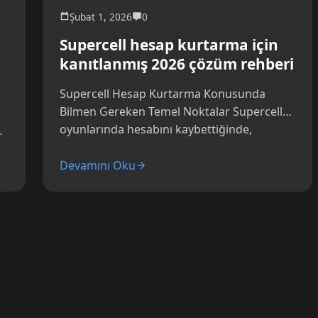
Şubat 1, 2026
0
Supercell hesap kurtarma için
kanıtlanmış 2026 çözüm rehberi
Supercell Hesap Kurtarma Konusunda
Bilmen Gereken Temel Noktalar Supercell
oyunlarında hesabını kaybettiğinde,
yaşadığın hayal kırıklığını çok iyi anlıyorum.
Yıllar süren...
Devamını Oku