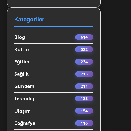
Kategoriler
Blog
614
Kültür
522
Eğitim
234
Sağlık
213
Gündem
211
Teknoloji
188
Ulaşım
154
Coğrafya
116