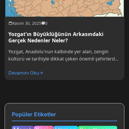
Kasım 30, 2025
0
Yozgat’ın Büyüklüğünün Arkasındaki
Gerçek Nedenler Neler?
Yozgat, Anadolu'nun kalbinde yer alan, zengin
kültürü ve tarihiyle dikkat çeken önemli şehirlerden
biri. Ancak sadece coğrafi büyüklüğüyle değil, bu...
Devamını Oku
Popüler Etiketler