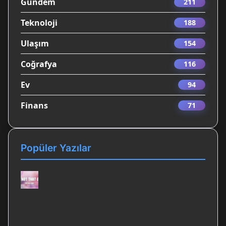
Gündem
211
Teknoloji
188
Ulaşım
154
Coğrafya
116
Ev
94
Finans
71
Popüler Yazılar