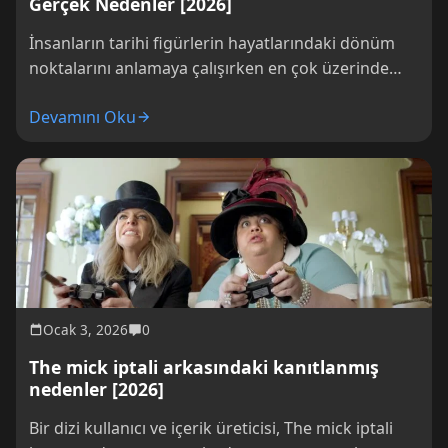
Gerçek Nedenler [2026]
İnsanların tarihi figürlerin hayatlarındaki dönüm
noktalarını anlamaya çalışırken en çok üzerinde
durdukları konulardan biri, Hala Hatun’un
Devamını Oku
ölümünün gerçek nedenleridir. Bu...
Ocak 3, 2026
0
The mick iptali arkasındaki kanıtlanmış
nedenler [2026]
Bir dizi kullanıcı ve içerik üreticisi, The mick iptali