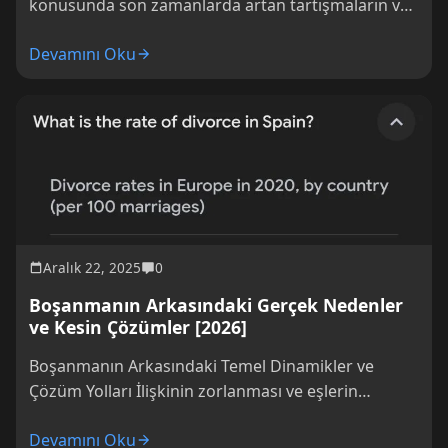
konusunda son zamanlarda artan tartışmaların ve
spekülasyonların arasında kalakaldı. The mick'in...
Devamını Oku
Aralık 22, 2025
0
Boşanmanın Arkasındaki Gerçek Nedenler
ve Kesin Çözümler [2026]
Boşanmanın Arkasındaki Temel Dinamikler ve
Çözüm Yolları İlişkinin zorlanması ve eşlerin
yollarını ayırması, çoğu zaman karmaşık duygular
Devamını Oku
ve davranış örüntülerinden...