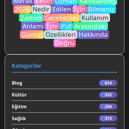
Merak
Kesin
Uzman
Kanıtlanmış
2026
Nedir
Edilen
İçin
Bilmeniz
Zaman
Gerekenler
Kullanım
Anlamı
İşte
Püf
Arasındaki
Güncel
Özellikleri
Hakkında
Doğru
Kategoriler
Blog
614
Kültür
522
Eğitim
234
Sağlık
213