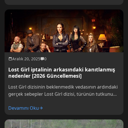
Aralık 20, 2025
0
Lost Girl iptalinin arkasındaki kanıtlanmış
nedenler [2026 Güncellemesi]
Lost Girl dizisinin beklenmedik vedasının ardındaki
gerçek sebepler Lost Girl dizisi, türünün tutkunu
olanların gözdesiydi; ancak beklenmedik biçimde
Devamını Oku
iptal edildiğinde,...