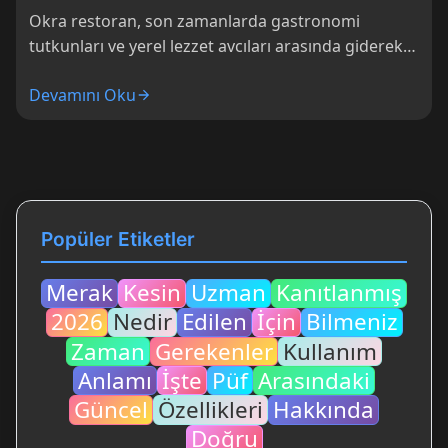
Okra restoran, son zamanlarda gastronomi
tutkunları ve yerel lezzet avcıları arasında giderek
popülerleşen bir adres olarak dikkat çekiyor.
Devamını Oku
Lezzetli menüsü...
Popüler Etiketler
Merak
Kesin
Uzman
Kanıtlanmış
2026
Nedir
Edilen
İçin
Bilmeniz
Zaman
Gerekenler
Kullanım
Anlamı
İşte
Püf
Arasındaki
Güncel
Özellikleri
Hakkında
Doğru