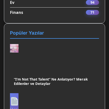
Ev
94
Finans
71
Popüler Yazılar
“I’m Not That Talent” Ne Anlatıyor? Merak
Edilenler ve Detaylar