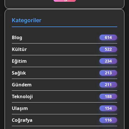
Kategoriler
Blog
614
Kültür
522
Eğitim
234
Sağlık
213
Gündem
211
Teknoloji
188
Ulaşım
154
Coğrafya
116