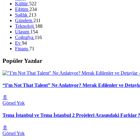
Kültür
522
Eğitim
234
Sağlık
213
Gündem
211
Teknoloji
188
Ulaşım
154
Coğrafya
116
Ev
94
Finans
71
Popüler Yazılar
“I’m Not That Talent” Ne Anlatıyor? Merak Edilenler ve Detayl
📄
Görsel Yok
Tema İstanbul ve Tema İstanbul 2 Projeleri Arasındaki Farklar 
📄
Görsel Yok