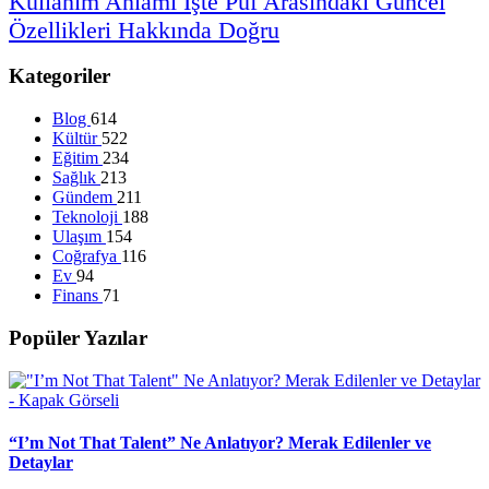
Kullanım
Anlamı
İşte
Püf
Arasındaki
Güncel
Özellikleri
Hakkında
Doğru
Kategoriler
Blog
614
Kültür
522
Eğitim
234
Sağlık
213
Gündem
211
Teknoloji
188
Ulaşım
154
Coğrafya
116
Ev
94
Finans
71
Popüler Yazılar
“I’m Not That Talent” Ne Anlatıyor? Merak Edilenler ve
Detaylar