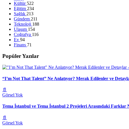
Kültür
522
Eğitim
234
Sağlık
213
Gündem
211
Teknoloji
188
Ulaşım
154
Coğrafya
116
Ev
94
Finans
71
Popüler Yazılar
“I’m Not That Talent” Ne Anlatıyor? Merak Edilenler ve Detayl
📄
Görsel Yok
Tema İstanbul ve Tema İstanbul 2 Projeleri Arasındaki Farklar 
📄
Görsel Yok