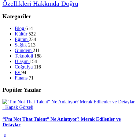
Özellikleri
Hakkında
Doğru
Kategoriler
Blog
614
Kültür
522
Eğitim
234
Sağlık
213
Gündem
211
Teknoloji
188
Ulaşım
154
Coğrafya
116
Ev
94
Finans
71
Popüler Yazılar
“I’m Not That Talent” Ne Anlatıyor? Merak Edilenler ve
Detaylar
📄