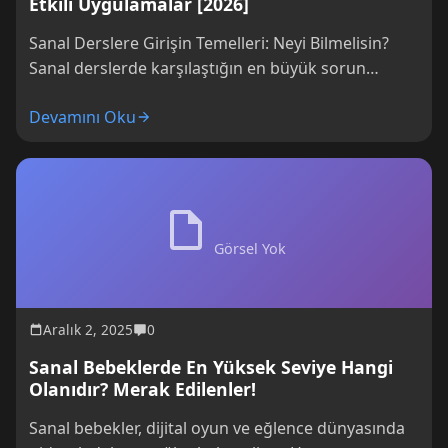
Etkili Uygulamalar [2026]
Sanal Derslere Girişin Temelleri: Neyi Bilmelisin?
Sanal derslerde karşılaştığın en büyük sorun
genellikle teknolojiyle başlıyor değil mi? İnternet
Devamını Oku
bağlantısı kopuyor,...
Görsel Yok
Aralık 2, 2025
0
Sanal Bebeklerde En Yüksek Seviye Hangi
Olanıdır? Merak Edilenler!
Sanal bebekler, dijital oyun ve eğlence dünyasında