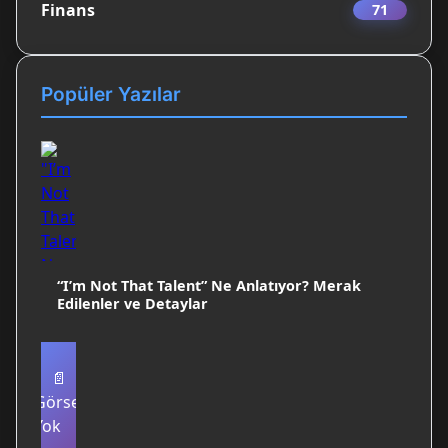
Finans
71
Popüler Yazılar
“I’m Not That Talent” Ne Anlatıyor? Merak
Edilenler ve Detaylar
📄
Görsel
Yok