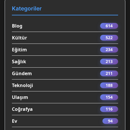
Kategoriler
Blog
614
Kültür
522
Eğitim
234
Sağlık
213
Gündem
211
Teknoloji
188
Ulaşım
154
Coğrafya
116
Ev
94