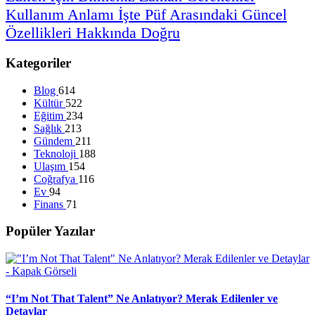
Kullanım
Anlamı
İşte
Püf
Arasındaki
Güncel
Özellikleri
Hakkında
Doğru
Kategoriler
Blog
614
Kültür
522
Eğitim
234
Sağlık
213
Gündem
211
Teknoloji
188
Ulaşım
154
Coğrafya
116
Ev
94
Finans
71
Popüler Yazılar
“I’m Not That Talent” Ne Anlatıyor? Merak Edilenler ve
Detaylar