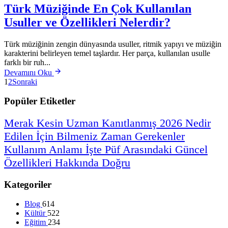
Türk Müziğinde En Çok Kullanılan
Usuller ve Özellikleri Nelerdir?
Türk müziğinin zengin dünyasında usuller, ritmik yapıyı ve müziğin
karakterini belirleyen temel taşlardır. Her parça, kullanılan usulle
farklı bir ruh...
Devamını Oku
1
2
Sonraki
Popüler Etiketler
Merak
Kesin
Uzman
Kanıtlanmış
2026
Nedir
Edilen
İçin
Bilmeniz
Zaman
Gerekenler
Kullanım
Anlamı
İşte
Püf
Arasındaki
Güncel
Özellikleri
Hakkında
Doğru
Kategoriler
Blog
614
Kültür
522
Eğitim
234