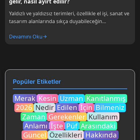
gelir, nasıl ayırt edilir?
Yaldızlı ve yaldızsız terimleri, özellikle el işi, sanat ve
tasarım alanlarında sıkça duyabileceğin
kavramlardır. Bu iki ifade, bir ürünün
Devamını Oku
görünümünü...
Popüler Etiketler
Merak
Kesin
Uzman
Kanıtlanmış
2026
Nedir
Edilen
İçin
Bilmeniz
Zaman
Gerekenler
Kullanım
Anlamı
İşte
Püf
Arasındaki
Güncel
Özellikleri
Hakkında