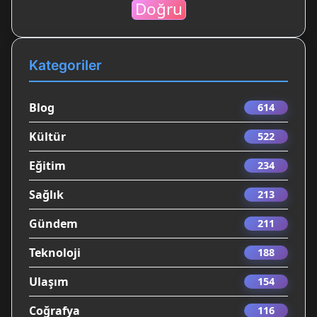
Doğru
Kategoriler
Blog
614
Kültür
522
Eğitim
234
Sağlık
213
Gündem
211
Teknoloji
188
Ulaşım
154
Coğrafya
116