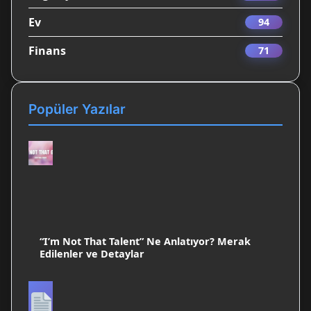
Ev
94
Finans
71
Popüler Yazılar
“I’m Not That Talent” Ne Anlatıyor? Merak
Edilenler ve Detaylar