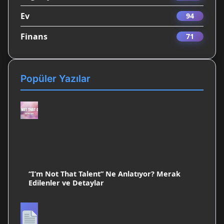
Ev
94
Finans
71
Popüler Yazılar
“I’m Not That Talent” Ne Anlatıyor? Merak
Edilenler ve Detaylar