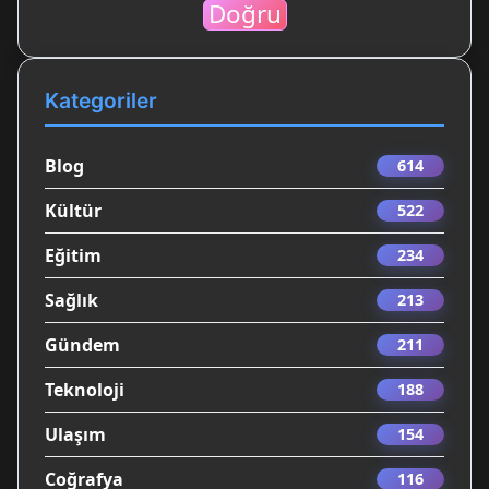
Doğru
Kategoriler
Blog
614
Kültür
522
Eğitim
234
Sağlık
213
Gündem
211
Teknoloji
188
Ulaşım
154
Coğrafya
116