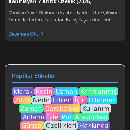
Kanıtlayan 7 Kritik Özellik [2026]
Minisan Yayık Makinesi Kalitesi Neden Öne Çıkıyor?
Temel Kriterlere Yakından Bakış Yaşam kaliteni
artırmak için süt ve tereyağı üretiminde güvenilir...
Devamını Oku
Popüler Etiketler
Merak
Kesin
Uzman
Kanıtlanmış
2026
Nedir
Edilen
İçin
Bilmeniz
Zaman
Gerekenler
Kullanım
Anlamı
İşte
Püf
Arasındaki
Güncel
Özellikleri
Hakkında