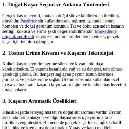
1. Doğal Kaşar Seçimi ve Anlama Yöntemleri
Gerçek kaşar peyniri, mutlaka doğal süt ve kültürlerden üretilmiş
olmalıdır.
Pastörize
süt kullanılmasına rağmen, işlemden sonra
homojen ve doğal görünüm korunur. Tat ve doku açısından kaşarın
sertliği, kokusu ve erime şekli değerlendirilmelidir.
Marketlerde
organik sertifikalı
ve yöresel üretim ürünleri tercih etmek, gerçek
kaşar için iyi bir başlangıçtır.
2. Tostun Erime Kıvamı ve Kaşarın Teknolojisi
Kaliteli kaşar peynirinin erime süresi ve kıvamı oldukça
karakteristiktir. El yapımı kaşarlarda yağ ve su dengesi, tam olması
gerektiği gibidir. Bu dengeyi sağlayan peynir, tostun üzerinde
pürüzsüz ve parlak erime sağlar. Üretim sırasında kullanılan özel
maya ve tuz oranı, kaşarın koyu sarı rengini ve kendine has lezzetini
ortaya çıkarır.
3. Kaşarın Aromatik Özellikleri
Klasik kaşarda tereyağımsı tat ve doğal süt aroması vardır. Üretim
sırasında fermantasyon ve olgunlaşma süreci, peynirin aroma
profilini zenginleştirir. Bu nedenle gerçek kaşarlı tost, ağızda hafif
bir tatlılık ve kremamsı doku bırakır. Yapay ve katkı maddeli