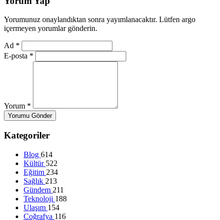
Yorum Yap
Yorumunuz onaylandıktan sonra yayımlanacaktır. Lütfen argo
içermeyen yorumlar gönderin.
Ad
*
E-posta
*
Yorum
*
Yorumu Gönder
Kategoriler
Blog
614
Kültür
522
Eğitim
234
Sağlık
213
Gündem
211
Teknoloji
188
Ulaşım
154
Coğrafya
116