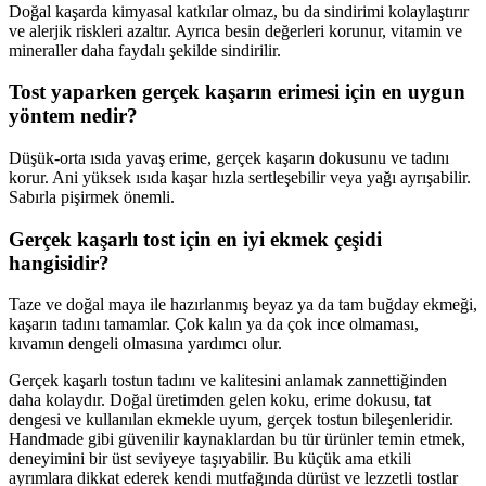
Doğal kaşarda kimyasal katkılar olmaz, bu da sindirimi kolaylaştırır
ve alerjik riskleri azaltır. Ayrıca besin değerleri korunur, vitamin ve
mineraller daha faydalı şekilde sindirilir.
Tost yaparken gerçek kaşarın erimesi için en uygun
yöntem nedir?
Düşük-orta ısıda yavaş erime, gerçek kaşarın dokusunu ve tadını
korur. Ani yüksek ısıda kaşar hızla sertleşebilir veya yağı ayrışabilir.
Sabırla pişirmek önemli.
Gerçek kaşarlı tost için en iyi ekmek çeşidi
hangisidir?
Taze ve doğal maya ile hazırlanmış beyaz ya da tam buğday ekmeği,
kaşarın tadını tamamlar. Çok kalın ya da çok ince olmaması,
kıvamın dengeli olmasına yardımcı olur.
Gerçek kaşarlı tostun tadını ve kalitesini anlamak zannettiğinden
daha kolaydır. Doğal üretimden gelen koku, erime dokusu, tat
dengesi ve kullanılan ekmekle uyum, gerçek tostun bileşenleridir.
Handmade gibi güvenilir kaynaklardan bu tür ürünler temin etmek,
deneyimini bir üst seviyeye taşıyabilir. Bu küçük ama etkili
ayrımlara dikkat ederek kendi mutfağında dürüst ve lezzetli tostlar