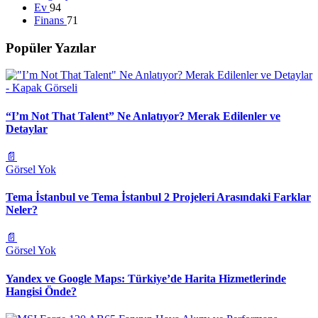
Ev
94
Finans
71
Popüler Yazılar
“I’m Not That Talent” Ne Anlatıyor? Merak Edilenler ve
Detaylar
📄
Görsel Yok
Tema İstanbul ve Tema İstanbul 2 Projeleri Arasındaki Farklar
Neler?
📄
Görsel Yok
Yandex ve Google Maps: Türkiye’de Harita Hizmetlerinde
Hangisi Önde?