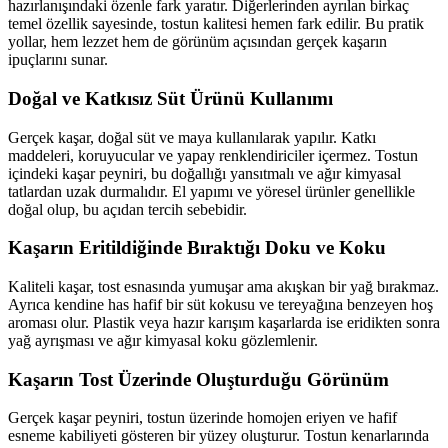
hazırlanışındaki özenle fark yaratır. Diğerlerinden ayrılan birkaç
temel özellik sayesinde, tostun kalitesi hemen fark edilir. Bu pratik
yollar, hem lezzet hem de görünüm açısından gerçek kaşarın
ipuçlarını sunar.
Doğal ve Katkısız Süt Ürünü Kullanımı
Gerçek kaşar, doğal süt ve maya kullanılarak yapılır. Katkı
maddeleri, koruyucular ve yapay renklendiriciler içermez. Tostun
içindeki kaşar peyniri, bu doğallığı yansıtmalı ve ağır kimyasal
tatlardan uzak durmalıdır. El yapımı ve yöresel ürünler genellikle
doğal olup, bu açıdan tercih sebebidir.
Kaşarın Eritildiğinde Bıraktığı Doku ve Koku
Kaliteli kaşar, tost esnasında yumuşar ama akışkan bir yağ bırakmaz.
Ayrıca kendine has hafif bir süt kokusu ve tereyağına benzeyen hoş
aroması olur. Plastik veya hazır karışım kaşarlarda ise eridikten sonra
yağ ayrışması ve ağır kimyasal koku gözlemlenir.
Kaşarın Tost Üzerinde Oluşturduğu Görünüm
Gerçek kaşar peyniri, tostun üzerinde homojen eriyen ve hafif
esneme kabiliyeti gösteren bir yüzey oluşturur. Tostun kenarlarında