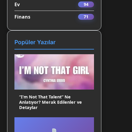
Ev
94
Finans
71
Popüler Yazılar
“I’m Not That Talent” Ne
Anlatıyor? Merak Edilenler ve
Detaylar