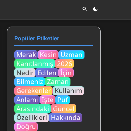
Popüler Etiketler
Merak
Kesin
Uzman
Kanıtlanmış
2026
Nedir
Edilen
İçin
Bilmeniz
Zaman
Gerekenler
Kullanım
Anlamı
İşte
Püf
Arasındaki
Güncel
Özellikleri
Hakkında
Doğru