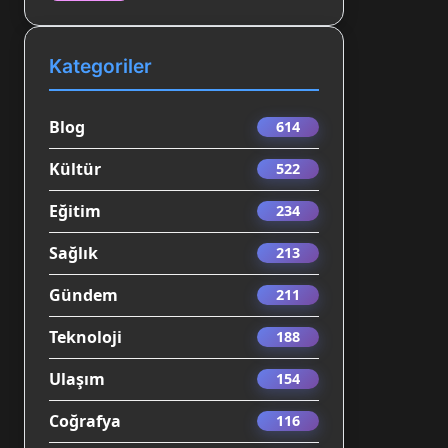
Kategoriler
Blog
614
Kültür
522
Eğitim
234
Sağlık
213
Gündem
211
Teknoloji
188
Ulaşım
154
Coğrafya
116