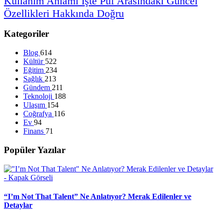
Kullanım
Anlamı
İşte
Püf
Arasındaki
Güncel
Özellikleri
Hakkında
Doğru
Kategoriler
Blog
614
Kültür
522
Eğitim
234
Sağlık
213
Gündem
211
Teknoloji
188
Ulaşım
154
Coğrafya
116
Ev
94
Finans
71
Popüler Yazılar
“I’m Not That Talent” Ne Anlatıyor? Merak Edilenler ve
Detaylar