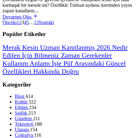
karmaşık bir mesele mi? Özellikle Türksat uydusu üzerinden yayın
yapan kanalların...
Devamını Oku
Önceki
1
2
3
4
5
…
13
Sonraki
Popüler Etiketler
Merak
Kesin
Uzman
Kanıtlanmış
2026
Nedir
Edilen
İçin
Bilmeniz
Zaman
Gerekenler
Kullanım
Anlamı
İşte
Püf
Arasındaki
Güncel
Özellikleri
Hakkında
Doğru
Kategoriler
Blog
614
Kültür
522
Eğitim
234
Sağlık
213
Gündem
211
Teknoloji
188
Ulaşım
154
Coğrafya
116