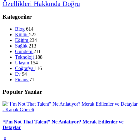
Özellikleri
Hakkında
Doğru
Kategoriler
Blog
614
Kültür
522
Eğitim
234
Sağlık
213
Gündem
211
Teknoloji
188
Ulaşım
154
Coğrafya
116
Ev
94
Finans
71
Popüler Yazılar
“I’m Not That Talent” Ne Anlatıyor? Merak Edilenler ve
Detaylar
📄